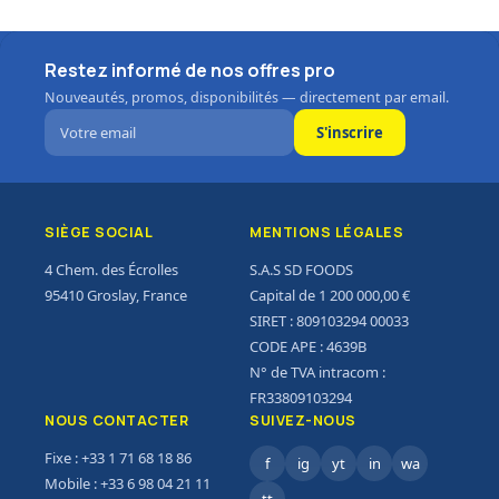
Restez informé de nos offres pro
Nouveautés, promos, disponibilités — directement par email.
S'inscrire
SIÈGE SOCIAL
MENTIONS LÉGALES
4 Chem. des Écrolles
S.A.S SD FOODS
95410 Groslay, France
Capital de 1 200 000,00 €
SIRET : 809103294 00033
CODE APE : 4639B
N° de TVA intracom :
FR33809103294
NOUS CONTACTER
SUIVEZ-NOUS
Fixe : +33 1 71 68 18 86
f
ig
yt
in
wa
Mobile : +33 6 98 04 21 11
tt