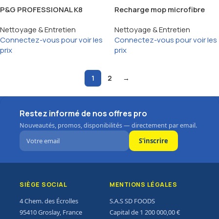
P&G PROFESSIONAL K8
Recharge mop microfibre
NETTOYANT FOURS ET
grise
Nettoyage & Entretien
Nettoyage & Entretien
GRILLS 5L
Connectez-vous pour voir les
Connectez-vous pour voir les
prix
prix
1
2
→
Restez informé de nos offres pro
Nouveautés, promos, disponibilités — directement par email.
S'inscrire
SIÈGE SOCIAL
MENTIONS LÉGALES
4 Chem. des Écrolles
S.A.S SD FOODS
95410 Groslay, France
Capital de 1 200 000,00 €