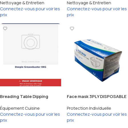
Nettoyage & Entretien
Nettoyage & Entretien
Connectez-vous pour voir les
Connectez-vous pour voir les
prix
prix
Breading Table Dipping
Face mask 3PLY DISPOSABLE
Basket Heavy Duty Stainless
Équipement Cuisine
Protection Individuelle
Steel
Connectez-vous pour voir les
Connectez-vous pour voir les
prix
prix