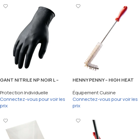
GANT NITRILE NP NOIR L –
HENNY PENNY – HIGH HEAT
100 PCS
BRUSH RED (BROSSE
Protection Individuelle
Équipement Cuisine
ROUGE) / L
Connectez-vous pour voir les
Connectez-vous pour voir les
prix
prix