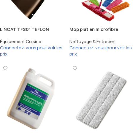
LINCAT TFS01 TEFLON
Mop plat en microfibre
SHEET FOR CLAM GRIDDLES
Équipement Cuisine
Nettoyage & Entretien
[392MM X 500MM]
Connectez-vous pour voir les
Connectez-vous pour voir les
prix
prix