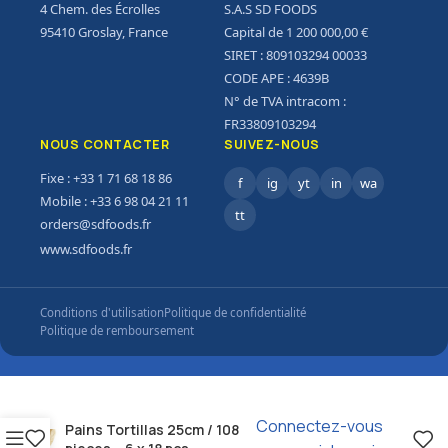
4 Chem. des Écrolles
S.A.S SD FOODS
95410 Groslay, France
Capital de 1 200 000,00 €
SIRET : 809103294 00033
CODE APE : 4639B
N° de TVA intracom :
FR33809103294
NOUS CONTACTER
SUIVEZ-NOUS
Fixe : +33 1 71 68 18 86
f
ig
yt
in
wa
Mobile : +33 6 98 04 21 11
tt
orders@sdfoods.fr
www.sdfoods.fr
Conditions d'utilisation
Politique de confidentialité
Politique de remboursement
Connectez-vous
Pains Tortillas 25cm / 108