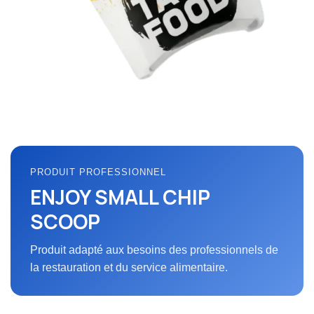
PRODUIT PROFESSIONNEL
ENJOY SMALL CHIP
SCOOP
Produit adapté aux besoins des professionnels de
la restauration et du service alimentaire.