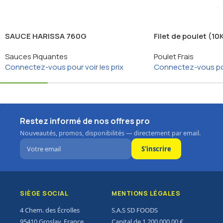
SAUCE HARISSA 760G
Filet de poulet (1
Sauces Piquantes
Poulet Frais
Connectez-vous pour voir les prix
Connectez-vous pour
Restez informé de nos offres pro
Nouveautés, promos, disponibilités — directement par email.
S'inscrire
SIÈGE SOCIAL
MENTIONS LÉGALES
4 Chem. des Écrolles
S.A.S SD FOODS
95410 Groslay, France
Capital de 1 200 000,00 €