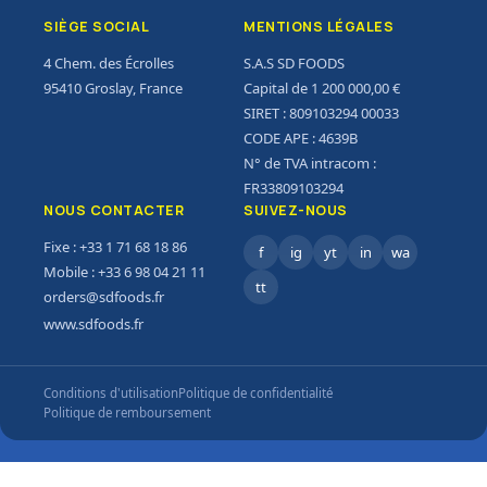
SIÈGE SOCIAL
MENTIONS LÉGALES
4 Chem. des Écrolles
S.A.S SD FOODS
95410 Groslay, France
Capital de 1 200 000,00 €
SIRET : 809103294 00033
CODE APE : 4639B
N° de TVA intracom :
FR33809103294
NOUS CONTACTER
SUIVEZ-NOUS
Fixe : +33 1 71 68 18 86
f
ig
yt
in
wa
Mobile : +33 6 98 04 21 11
tt
orders@sdfoods.fr
www.sdfoods.fr
Conditions d'utilisation
Politique de confidentialité
Politique de remboursement