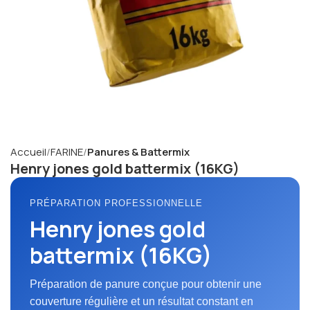
Accueil
FARINE
Panures & Battermix
Henry jones gold battermix (16KG)
PRÉPARATION PROFESSIONNELLE
Henry jones gold
battermix (16KG)
Préparation de panure conçue pour obtenir une
couverture régulière et un résultat constant en