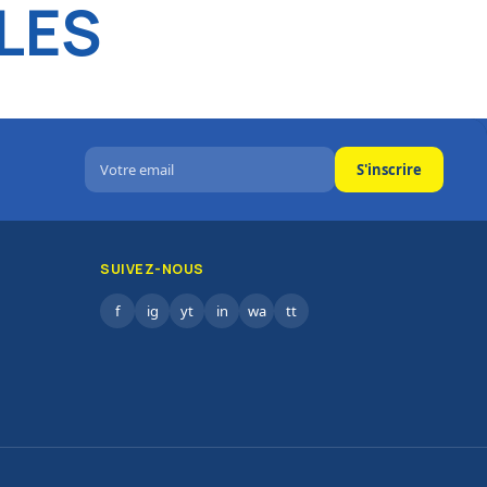
LES
S'inscrire
SUIVEZ-NOUS
f
ig
yt
in
wa
tt