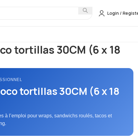
Login / Regist
rtillas
Poco loco tortillas 30CM (6 x 18 pcs)
co tortillas 30CM (6 x 18
SSIONNEL
oco tortillas 30CM (6 x 18
tes à l’emploi pour wraps, sandwichs roulés, tacos et
ng.