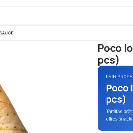
SAUCE
Accueil
PAINS
To
Poco lo
pcs)
PAIN PROFE
Poco l
pcs)
Tortillas prê
offres snacki