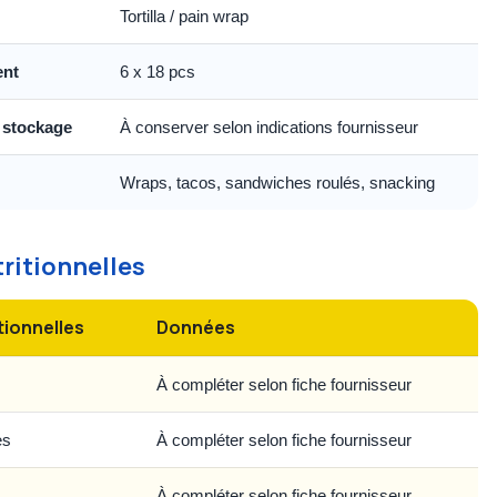
Tortilla / pain wrap
ent
6 x 18 pcs
 stockage
À conserver selon indications fournisseur
Wraps, tacos, sandwiches roulés, snacking
tritionnelles
tionnelles
Données
À compléter selon fiche fournisseur
es
À compléter selon fiche fournisseur
À compléter selon fiche fournisseur