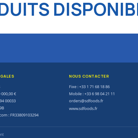
UITS DISPONIB
ÉGALES
NOUS CONTACTER
S
Fixe : +33 1 71 68 18 86
0 000,00 €
Mobile : +33 6 98 04 21 11
294 00033
orders@sdfoods.fr
9B
www.sdfoods.fr
acom : FR33809103294
ent