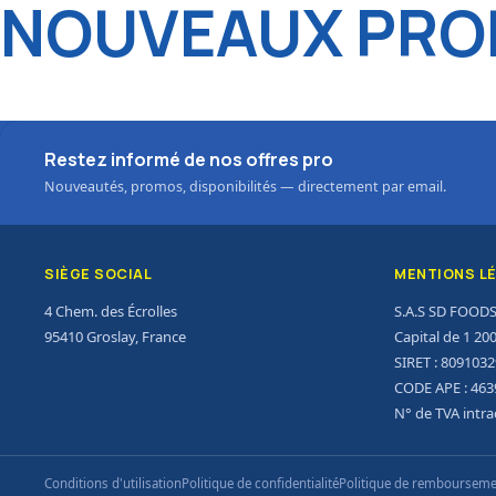
NOUVEAUX PROD
Restez informé de nos offres pro
Nouveautés, promos, disponibilités — directement par email.
SIÈGE SOCIAL
MENTIONS L
4 Chem. des Écrolles
S.A.S SD FOOD
95410 Groslay, France
Capital de 1 20
SIRET : 809103
CODE APE : 463
N° de TVA intr
Conditions d'utilisation
Politique de confidentialité
Politique de remboursem