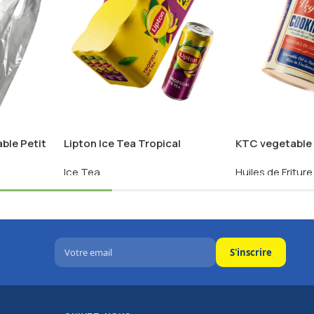
able Petit
Lipton Ice Tea Tropical
KTC vegetable 
24x33CL
(20L)
Ice Tea
Huiles de Friture
voir les
Connectez-vous pour voir les
Connectez-vous
prix
prix
S'inscrire