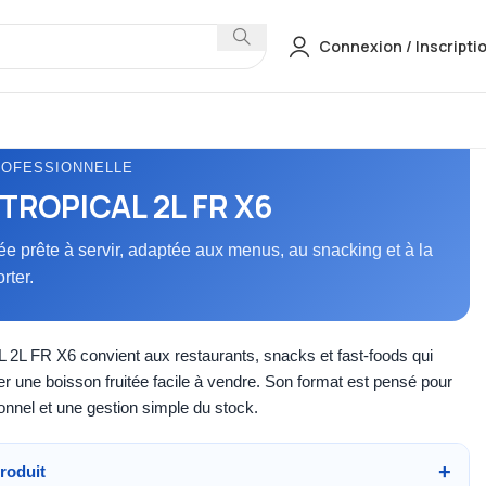
Connexion / Inscripti
ROFESSIONNELLE
TROPICAL 2L FR X6
tée prête à servir, adaptée aux menus, au snacking et à la
rter.
L FR X6 convient aux restaurants, snacks et fast-foods qui
r une boisson fruitée facile à vendre. Son format est pensé pour
onnel et une gestion simple du stock.
roduit