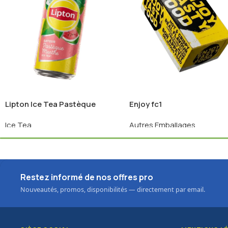
Lipton Ice Tea Pastèque
Enjoy fc1
Menthe Slim – 24 x 33 cL
Ice Tea
Autres Emballages
Connectez-vous pour voir les
Connectez-vous pour voir 
prix
prix
Restez informé de nos offres pro
Nouveautés, promos, disponibilités — directement par email.