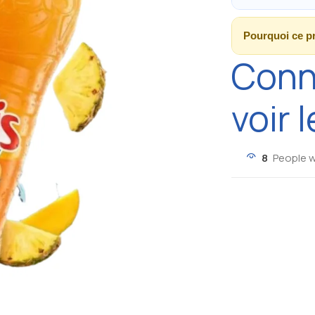
Pourquoi ce p
Conn
voir l
8
People w