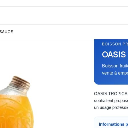
SAUCE
BOISSON P
OASIS 
Boisson frui
vente à empo
OASIS TROPICAL 2
souhaitent propose
un usage professi
Informations p