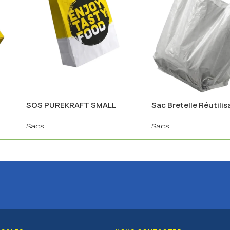
SOS PUREKRAFT SMALL
Sac Bretelle Réutilis
Sacs
Sacs
les
Connectez-vous pour voir les
Connectez-vous pour 
prix
prix