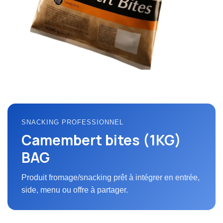
SNACKING PROFESSIONNEL
Camembert bites (1KG)
BAG
Produit fromage/snacking prêt à intégrer en entrée,
side, menu ou offre à partager.