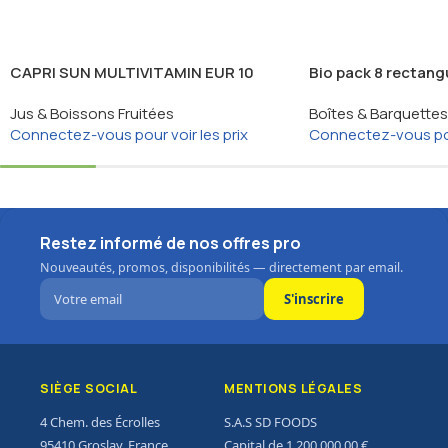
CAPRI SUN MULTIVITAMIN EUR 10
Bio pack 8 rectangu
X200ML*4
Jus & Boissons Fruitées
Boîtes & Barquettes
Connectez-vous pour voir les prix
Connectez-vous pour
Restez informé de nos offres pro
Nouveautés, promos, disponibilités — directement par email.
S'inscrire
SIÈGE SOCIAL
MENTIONS LÉGALES
4 Chem. des Écrolles
S.A.S SD FOODS
95410 Groslay, France
Capital de 1 200 000,00 €