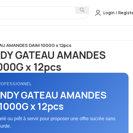
Login / Regist
ES
Desserts
U AMANDES DAIM 1000G x 12pcs
DY GATEAU AMANDES
000G x 12pcs
ROFESSIONNEL
NDY GATEAU AMANDES
1000G x 12pcs
elé ou prêt à servir pour proposer une offre sucrée sans
ourde.