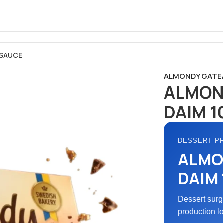
SAUCE
Accueil
SURGEL
ALMONDY GATEA
ALMON
DAIM 1
DESSERT P
ALMO
DAIM 
Dessert surg
production l