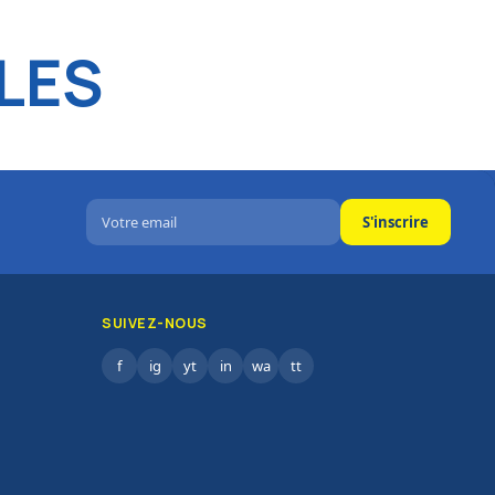
LES
S'inscrire
SUIVEZ-NOUS
f
ig
yt
in
wa
tt