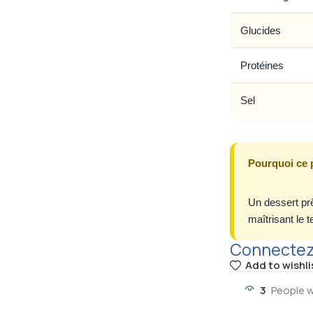
Glucides
Protéines
Sel
Pourquoi ce 
Un dessert prê
maîtrisant le 
Connectez-
Add to wishli
3
People w