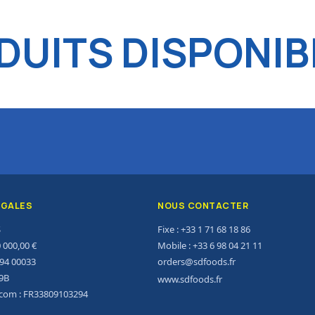
UITS DISPONIB
ÉGALES
NOUS CONTACTER
S
Fixe : +33 1 71 68 18 86
0 000,00 €
Mobile : +33 6 98 04 21 11
294 00033
orders@sdfoods.fr
9B
www.sdfoods.fr
acom : FR33809103294