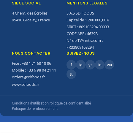
SIÈGE SOCIAL
MENTIONS LÉGALES
4 Chem. des Écrolles
S.A.S SD FOODS
95410 Groslay, France
Capital de 1 200 000,00 €
SIRET : 809103294 00033
CODE APE : 4639B
N° de TVA intracom :
FR33809103294
NOUS CONTACTER
SUIVEZ-NOUS
Fixe : +33 1 71 68 18 86
f
ig
yt
in
wa
Mobile : +33 6 98 04 21 11
tt
orders@sdfoods.fr
www.sdfoods.fr
Conditions d'utilisation
Politique de confidentialité
Politique de remboursement