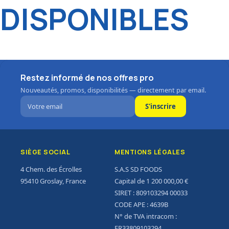
DISPONIBLES
Restez informé de nos offres pro
Nouveautés, promos, disponibilités — directement par email.
S'inscrire
SIÈGE SOCIAL
MENTIONS LÉGALES
4 Chem. des Écrolles
S.A.S SD FOODS
95410 Groslay, France
Capital de 1 200 000,00 €
SIRET : 809103294 00033
CODE APE : 4639B
N° de TVA intracom :
FR33809103294