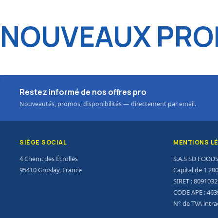
NOUVEAUX PROD
Restez informé de nos offres pro
Nouveautés, promos, disponibilités — directement par email.
SIÈGE SOCIAL
MENTIONS L
4 Chem. des Écrolles
S.A.S SD FOOD
95410 Groslay, France
Capital de 1 20
SIRET : 809103
CODE APE : 463
N° de TVA intr