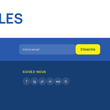
LES
S'inscrire
SUIVEZ-NOUS
f
ig
yt
in
wa
tt