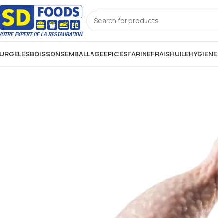
URGELES
BOISSONS
EMBALLAGE
EPICES
FARINE
FRAIS
HUILE
HYGIENE