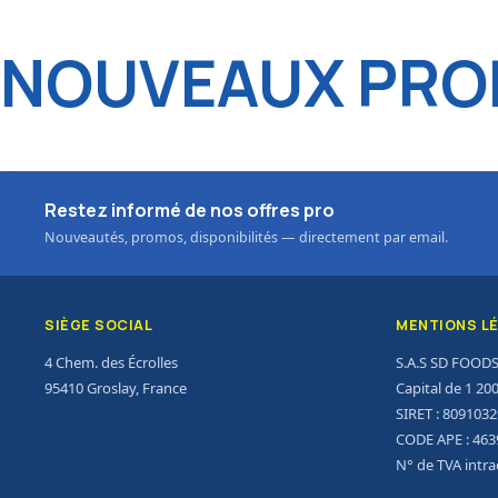
NOUVEAUX PROD
Restez informé de nos offres pro
Nouveautés, promos, disponibilités — directement par email.
SIÈGE SOCIAL
MENTIONS L
4 Chem. des Écrolles
S.A.S SD FOOD
95410 Groslay, France
Capital de 1 20
SIRET : 809103
CODE APE : 463
N° de TVA intr