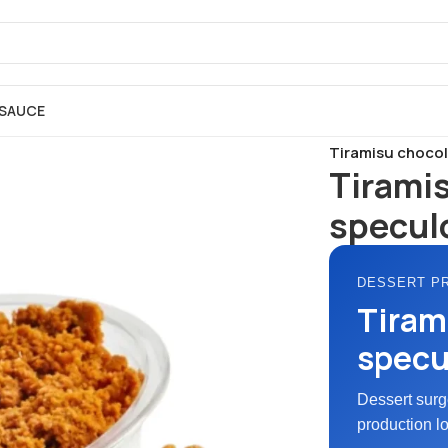
SAUCE
Accueil
SURGEL
Tiramisu chocol
Tiramis
specul
DESSERT P
Tiram
specu
Dessert surg
production l