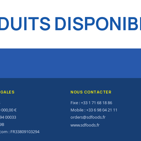
UITS DISPONIB
ÉGALES
NOUS CONTACTER
S
Fixe : +33 1 71 68 18 86
0 000,00 €
Mobile : +33 6 98 04 21 11
294 00033
orders@sdfoods.fr
9B
www.sdfoods.fr
acom : FR33809103294