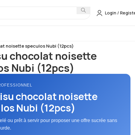
Login / Regist
ES
Desserts
at noisette speculos Nubi (12pcs)
u chocolat noisette
os Nubi (12pcs)
ROFESSIONNEL
isu chocolat noisette
los Nubi (12pcs)
elé ou prêt à servir pour proposer une offre sucrée sans
ourde.