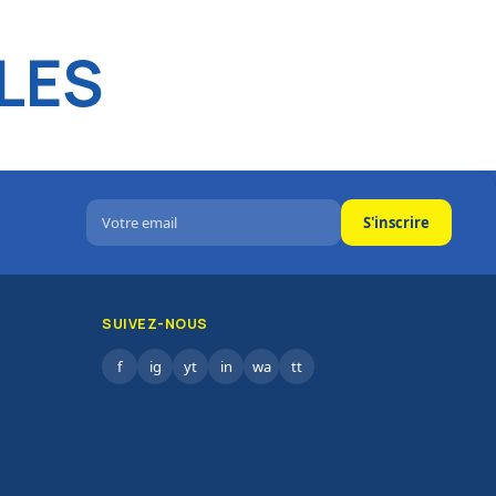
LES
S'inscrire
SUIVEZ-NOUS
f
ig
yt
in
wa
tt