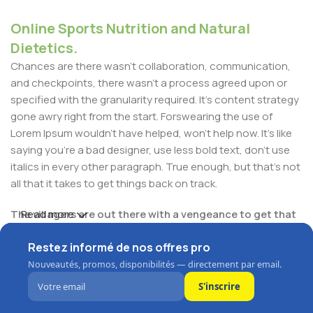
Online Sports Nutrition and Natural
Dietetics.
Chances are there wasn't collaboration, communication,
and checkpoints, there wasn't a process agreed upon or
specified with the granularity required. It's content strategy
gone awry right from the start. Forswearing the use of
Lorem Ipsum wouldn't have helped, won't help now. It's like
saying you're a bad designer, use less bold text, don't use
italics in every other paragraph. True enough, but that's not
all that it takes to get things back on track.
The villagers are out there with a vengeance to get that
Read more
Frankenstein
Restez informé de nos offres pro
You made all the required mock ups for commissioned
Nouveautés, promos, disponibilités — directement par email.
layout, got all the approvals, built a tested code base or
S'inscrire
had them built, you decided on a content management
system, got a license for it or adapted: