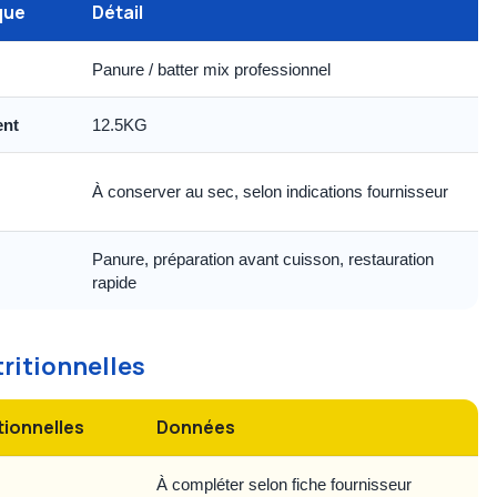
que
Détail
Panure / batter mix professionnel
ent
12.5KG
À conserver au sec, selon indications fournisseur
Panure, préparation avant cuisson, restauration
rapide
tritionnelles
tionnelles
Données
À compléter selon fiche fournisseur