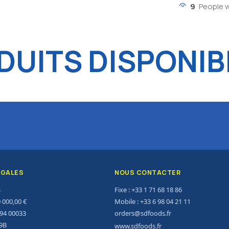
9
People 
UITS DISPONIB
ÉGALES
NOUS CONTACTER
S
Fixe : +33 1 71 68 18 86
0 000,00 €
Mobile : +33 6 98 04 21 11
294 00033
orders@sdfoods.fr
9B
www.sdfoods.fr