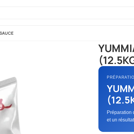
SAUCE
Accueil
FARINE
P
YUMMIA
(12.5K
PRÉPARATI
YUMMI
(12.5
Préparation 
et un résulta