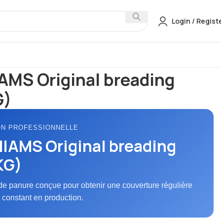
Login / Regist
anures & Battermix
YUMMIAMS Original breading (12.5KG)
MS Original breading
G)
ON PROFESSIONNELLE
AMS Original breading
KG)
de panure conçue pour obtenir une couverture régulière
t constant en production.