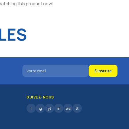
watching this product now!
LES
S'inscrire
SUIVEZ-NOUS
f
ig
yt
in
wa
tt