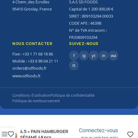
4 Chem. des Écrolles
S.A.S SD FOODS
95410 Groslay, France
Capital de 1 200 000,00 €
SIRET : 809103294 00033
CODE APE : 4639B
N° de TVA intracom :
FR33809103294
NOUS CONTACTER
SUIVEZ-NOUS
Fixe : +33 1 71 68 18 86
f
ig
yt
in
wa
Mobile : +33 6 98 04 21 11
tt
orders@sdfoods.fr
www.sdfoods.fr
Conditions d'utilisation
Politique de confidentialité
Politique de remboursement
Connectez-vous
4.5 » PAIN HAMBURGER
SÉSAME 48 pcs