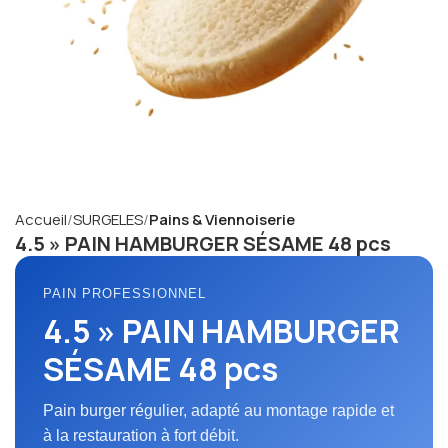
Accueil
SURGELES
Pains & Viennoiserie
4.5 » PAIN HAMBURGER SÉSAME 48 pcs
PAIN PROFESSIONNEL
4.5 » PAIN HAMBURGER
SÉSAME 48 pcs
Pain burger régulier, adapté au montage rapide et
à la restauration à fort débit.