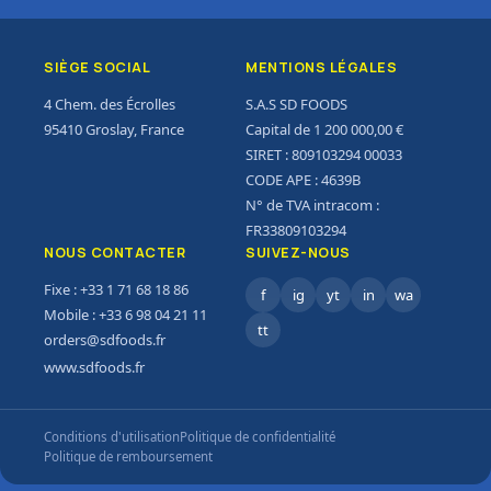
SIÈGE SOCIAL
MENTIONS LÉGALES
4 Chem. des Écrolles
S.A.S SD FOODS
95410 Groslay, France
Capital de 1 200 000,00 €
SIRET : 809103294 00033
CODE APE : 4639B
N° de TVA intracom :
FR33809103294
NOUS CONTACTER
SUIVEZ-NOUS
Fixe : +33 1 71 68 18 86
f
ig
yt
in
wa
Mobile : +33 6 98 04 21 11
tt
orders@sdfoods.fr
www.sdfoods.fr
Conditions d'utilisation
Politique de confidentialité
Politique de remboursement