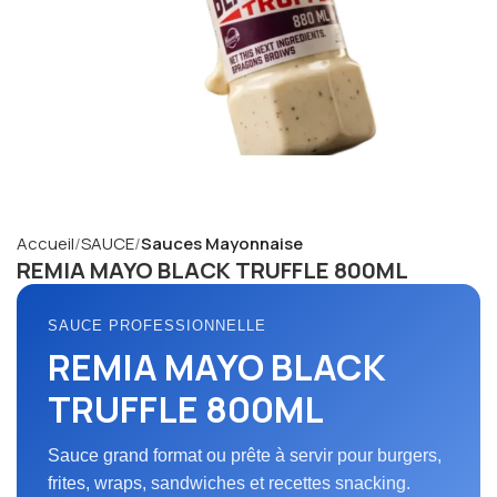
Accueil
SAUCE
Sauces Mayonnaise
REMIA MAYO BLACK TRUFFLE 800ML
SAUCE PROFESSIONNELLE
REMIA MAYO BLACK
TRUFFLE 800ML
Sauce grand format ou prête à servir pour burgers,
frites, wraps, sandwiches et recettes snacking.