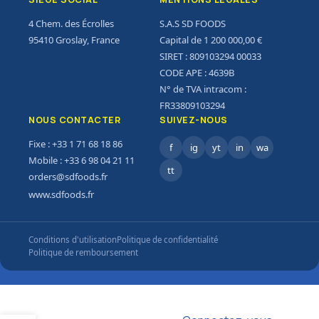
4 Chem. des Écrolles
S.A.S SD FOODS
95410 Groslay, France
Capital de 1 200 000,00 €
SIRET : 809103294 00033
CODE APE : 4639B
N° de TVA intracom :
FR33809103294
NOUS CONTACTER
SUIVEZ-NOUS
Fixe : +33 1 71 68 18 86
f
ig
yt
in
wa
Mobile : +33 6 98 04 21 11
tt
orders@sdfoods.fr
www.sdfoods.fr
Conditions d'utilisation
Politique de confidentialité
Politique de remboursement