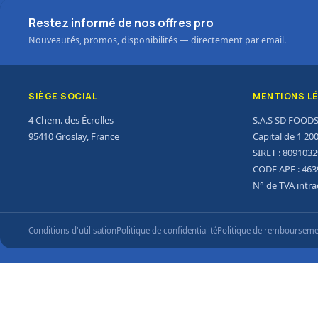
Restez informé de nos offres pro
Nouveautés, promos, disponibilités — directement par email.
SIÈGE SOCIAL
MENTIONS L
4 Chem. des Écrolles
S.A.S SD FOOD
95410 Groslay, France
Capital de 1 20
SIRET : 809103
CODE APE : 463
N° de TVA intr
Conditions d'utilisation
Politique de confidentialité
Politique de remboursem