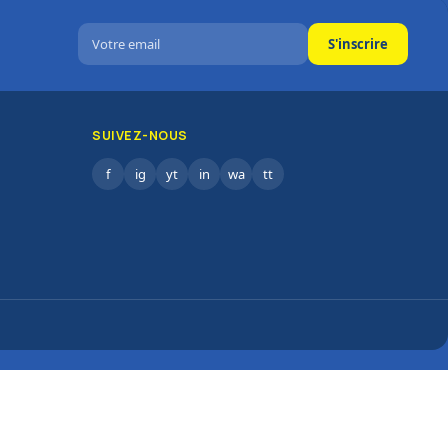
S'inscrire
SUIVEZ-NOUS
f
ig
yt
in
wa
tt