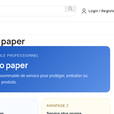
Login / Regist
AGE
Papiers & Films
Lavabo paper
 paper
LE PROFESSIONNEL
o paper
nsommable de service pour protéger, emballer ou
 produits.
AVANTAGE 2
en
Service plus propre