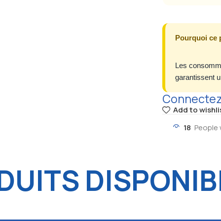
Pourquoi ce 
Les consommab
garantissent u
Connectez-
Add to wishli
18
People 
UITS DISPONIB