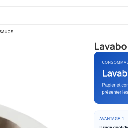
SAUCE
Accueil
EMBALL
Lavabo
CONSOMMAB
Lavab
Papier et co
présenter les
AVANTAGE 1
Usage quotidi