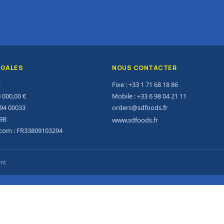
ÉGALES
NOUS CONTACTER
S
Fixe : +33 1 71 68 18 86
0 000,00 €
Mobile : +33 6 98 04 21 11
294 00033
orders@sdfoods.fr
9B
www.sdfoods.fr
acom : FR33809103294
ent