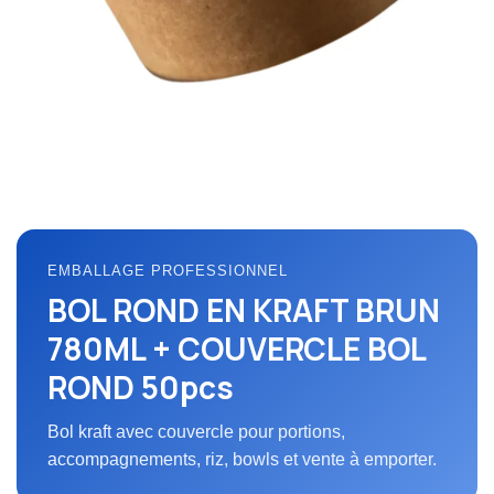
EMBALLAGE PROFESSIONNEL
BOL ROND EN KRAFT BRUN
780ML + COUVERCLE BOL
ROND 50pcs
Bol kraft avec couvercle pour portions,
accompagnements, riz, bowls et vente à emporter.