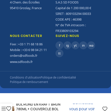
4 Chem. des Écrolles
S.A.S SD FOODS
95410 Groslay, France
Capital de 1 200 000,00 €
SIRET : 809103294 00033
CODE APE : 4639B
N° de TVA intracom :
FR33809103294
NOUS CONTACTER
SUIVEZ-NOUS
Fixe : +33 1 71 68 18 86
f
ig
yt
in
wa
Mobile : +33 6 98 04 21 11
tt
orders@sdfoods.fr
www.sdfoods.fr
Conditions d'utilisation
Politique de confidentialité
Politique de remboursement
Connectez-
BOL ROND EN KRAFT BRUN
vous pour voir
780ML + COUVERCLE BOL